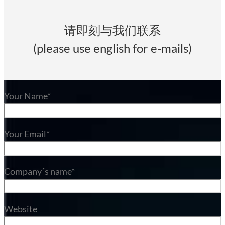
请即刻与我们联系
(please use english for e-mails)
Your Name*
Your Email*
Company´s name*
Website